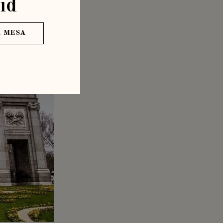
id
 MESA