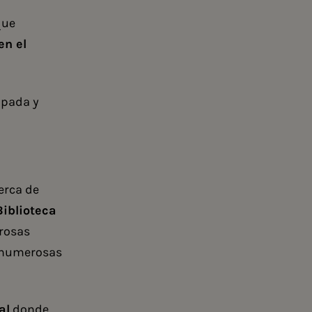
que
en el
apada y
erca de
Biblioteca
rosas
n numerosas
al
donde