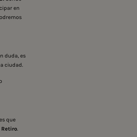
cipar en
 podremos
n duda, es
a ciudad.
o
nes que
 Retiro
.