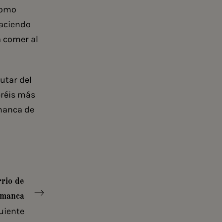
como
haciendo
 comer al
utar del
eréis más
amanca de
rrio de
amanca
uiente