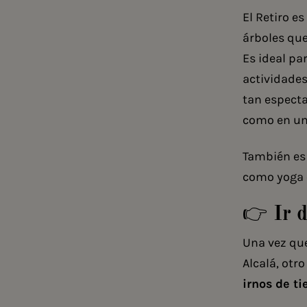
El Retiro e
árboles que
Es ideal pa
actividades
tan espect
como en un
También es 
como yoga 
👉 Ir 
Una vez que
Alcalá, otr
irnos de t