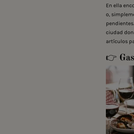
En ella enc
o, simplem
pendientes.
ciudad don
artículos 
👉 Gas