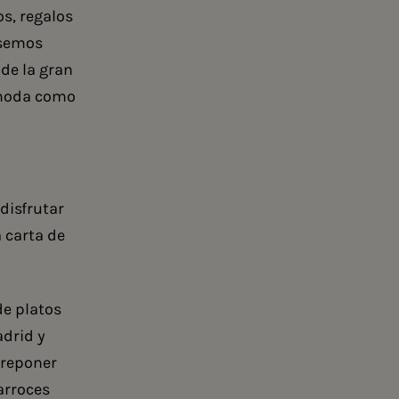
s, regalos
ésemos
 de la gran
 moda como
disfrutar
 carta de
de platos
adrid
y
 reponer
arroces