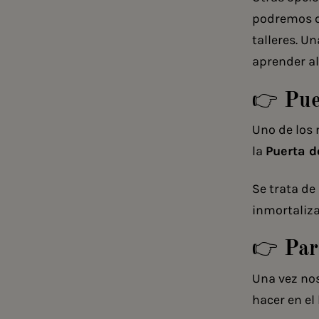
podremos co
talleres. U
aprender a
👉 Pue
Uno de los
la
Puerta d
Se trata de
inmortaliza
👉 Par
Una vez nos
hacer en el