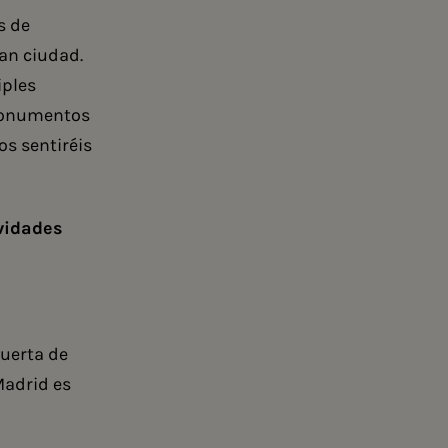
s de
ran ciudad.
iples
 monumentos
os sentiréis
vidades
Puerta de
Madrid es