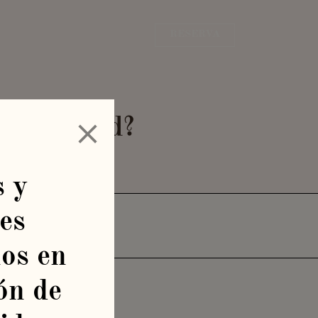
RESERVA
 de Madrid?
 y
es
drid?
nos en
ón de