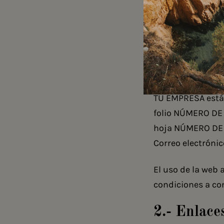
1.- Titula
El titular de est
S.L
(en adelante e
Madrid
, número 
TU EMPRESA está 
folio NÚMERO DE 
hoja NÚMERO DE 
Correo electrónic
El uso de la web 
condiciones a co
2.- Enlace