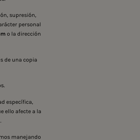
ón, supresión,
carácter personal
om
o la dirección
s de una copia
s.
d específica,
 ello afecte a la
.
tamos manejando