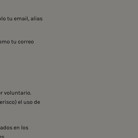
o tu email, alias
como tu correo
r voluntario.
risco) el uso de
tados en los
es.