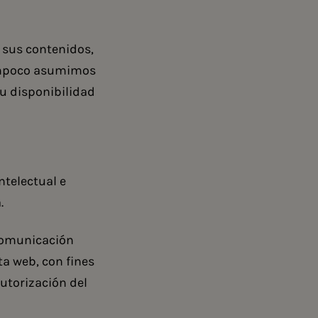
 sus contenidos,
Tampoco asumimos
u disponibilidad
ntelectual e
.
 comunicación
ta web, con fines
autorización del