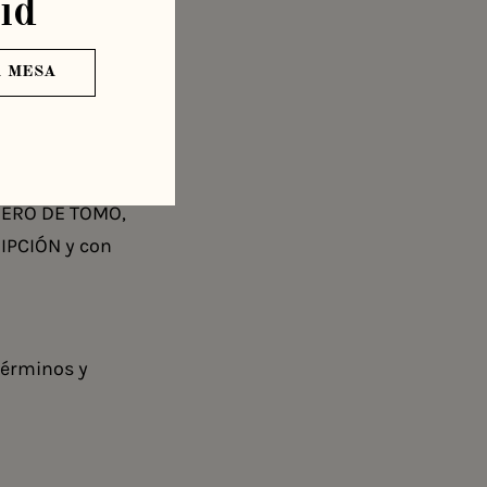
id
 MESA
ge & Roxanna
r, 90, 28006
ÚMERO DE TOMO,
IPCIÓN y con
 términos y