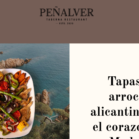
iones de uso y pri
Tapas
arroc
alicanti
el coraz
ción:
9 de agosto de 2019