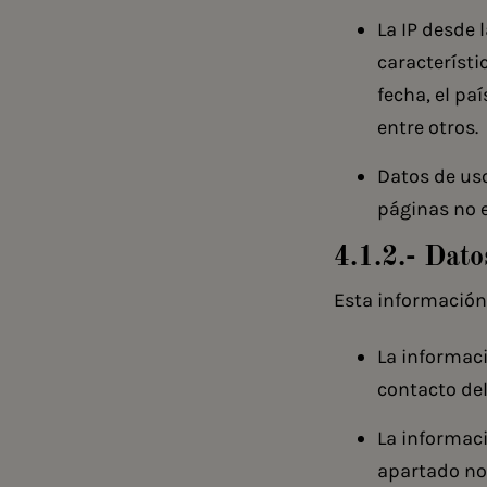
La IP desde 
característi
fecha, el paí
entre otros.
Datos de uso
páginas no 
4.1.2.- Dat
Esta información 
La informaci
contacto del
La informaci
apartado not