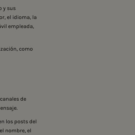
o y sus
r, el idioma, la
móvil empleada,
lización, como
 canales de
mensaje.
n los posts del
el nombre, el