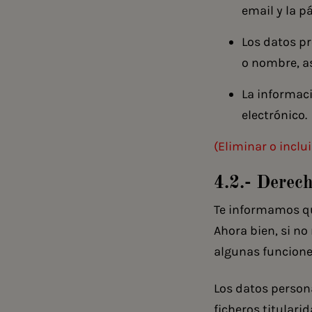
email y la p
Los datos pr
o nombre, a
La informaci
electrónico.
(Eliminar o inclu
4.2.- Derec
Te informamos qu
Ahora bien, si no
algunas funciones
Los datos person
ficheros titularid