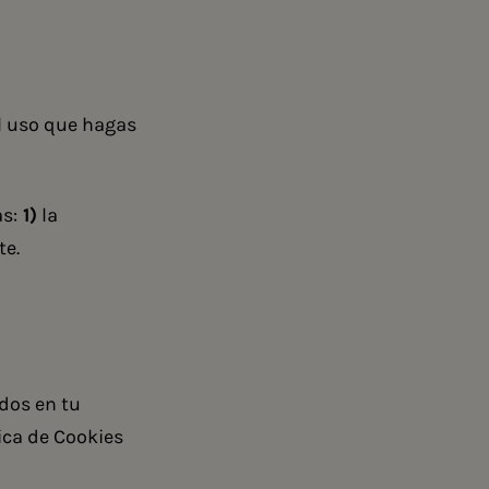
l uso que hagas
s:
1)
la
te.
dos en tu
tica de Cookies