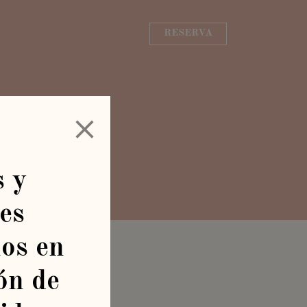
RESERVA
vacidad
 y
es
nos en
ón de