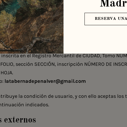
Madr
r y Responsable
RESERVA UNA
a web y responsable del tratamiento de esta web es
Geor
l “Servicio”), con domicilio en
C. del Conde de Peñalve
de N.I.F
B88646625
.
inscrita en el Registro Mercantil de CIUDAD, Tomo N
FOLIO, sección SECCIÓN, inscripción NÚMERO DE INSCR
HOJA.
o:
latabernadepenalver@gmail.com
atribuye la condición de usuario, y con ello aceptas los
ntinuación indicados.
s externos