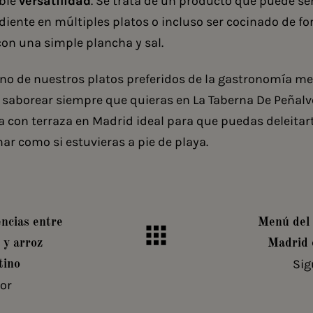
íble
versatilidad
. Se trata de un producto que puede ser
iente en múltiples platos o incluso ser cocinado de f
con una simple plancha y sal.
no de nuestros platos preferidos de la gastronomía m
saborear siempre que quieras en La Taberna De Peñalv
a con terraza en Madrid
ideal para que puedas deleitart
ar como si estuvieras a pie de playa.
encias entre
Menú del 
 y arroz
Madrid 
Sig
tino
ior