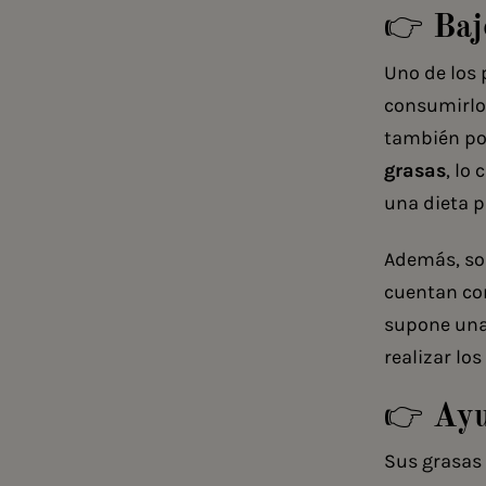
👉 Baj
Uno de los 
consumirlo 
también po
grasas
, lo
una dieta p
Además, so
cuentan con
supone una 
realizar lo
👉 Ayu
Sus grasas