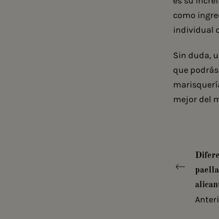
es su incre
como ingred
individual 
Sin duda, u
que podrás 
marisquerí
mejor del m
Difer
paella
alican
Anter