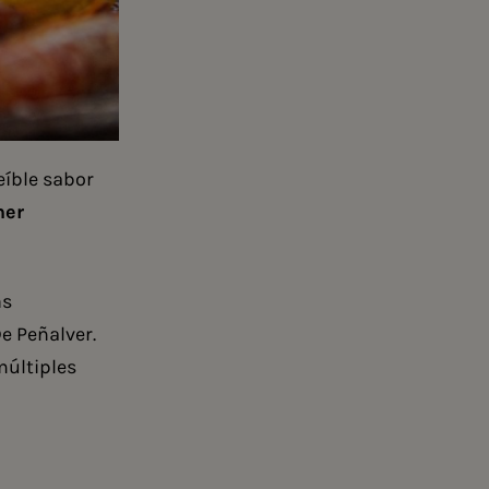
eíble sabor
mer
ás
e Peñalver.
múltiples