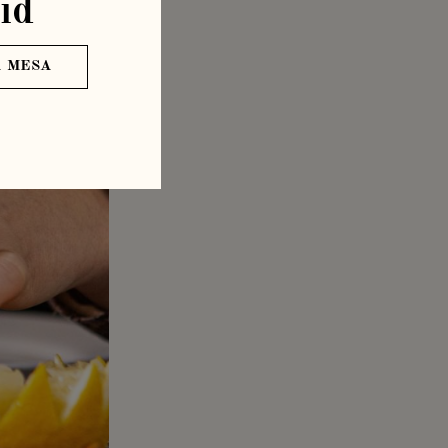
id
 MESA