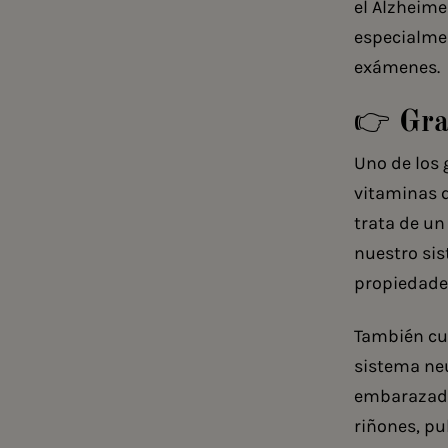
el Alzheime
especialme
exámenes.
👉 Gra
Uno de los 
vitaminas q
trata de un
nuestro sis
propiedade
También cu
sistema ne
embarazada
riñones, pu