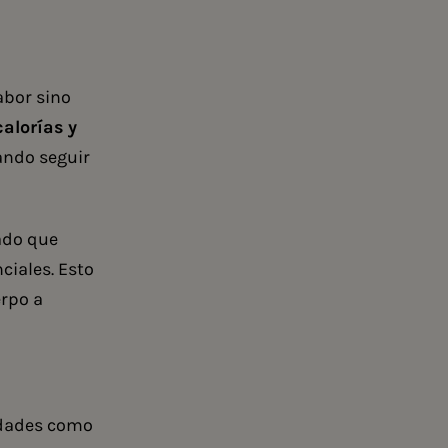
abor sino
calorías y
tando seguir
ado que
ciales. Esto
erpo a
edades como