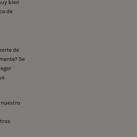
muy bien
ca de
porte de
amente? Se
teger
us
 nuestro
tros