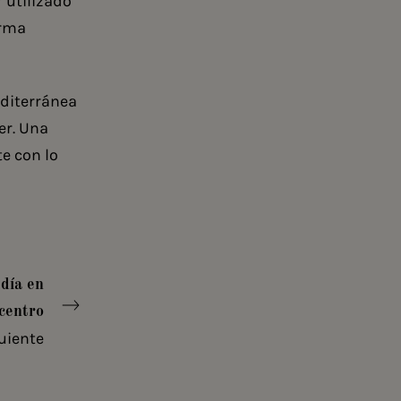
 utilizado
orma
editerránea
er. Una
e con lo
día en
centro
uiente