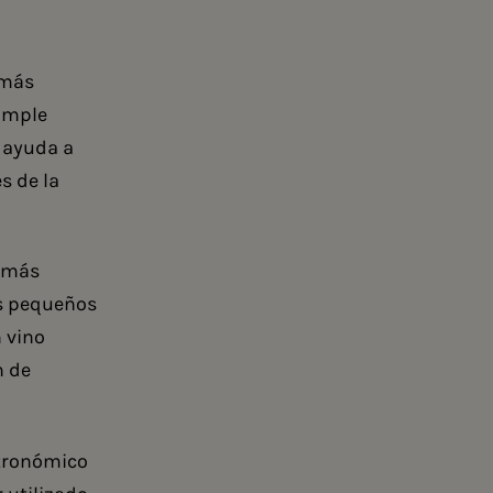
 más
simple
 ayuda a
s de la
s más
os pequeños
 vino
n de
stronómico