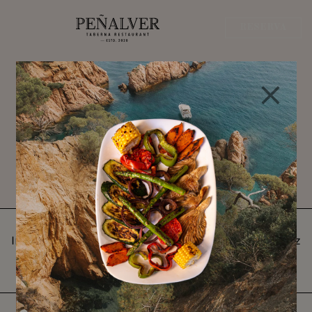
RESERVA
Diferencias entre paella
y arroz alicantino
Inicio
-
Novedades
-
Diferencias entre paella y arroz
alicantino