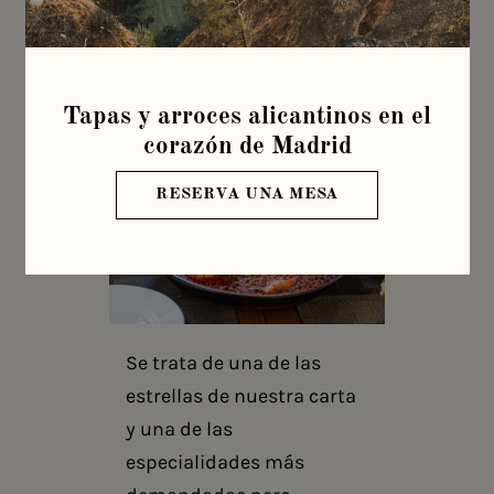
Publicado el 4 de mayo de 2022
por
latabernadepenalver
en
Novedades
Tapas y arroces alicantinos en el
corazón de Madrid
RESERVA UNA MESA
Se trata de una de las
estrellas de nuestra carta
y una de las
especialidades más