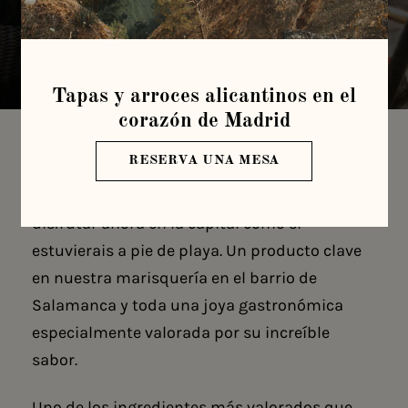
Tapas y arroces alicantinos en el
corazón de Madrid
RESERVA UNA MESA
Comer
langosta en Madrid
es uno de los
pequeños placeres de la vida que podéis
disfrutar ahora en la capital como si
estuvierais a pie de playa. Un producto clave
en nuestra
marisquería en el barrio de
Salamanca
y toda una joya gastronómica
especialmente valorada por su increíble
sabor.
Uno de los ingredientes más valorados que