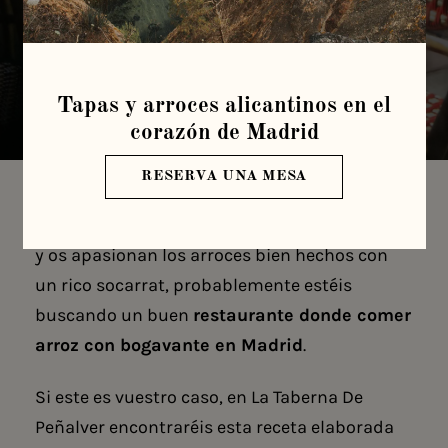
Tapas y arroces alicantinos en el
corazón de Madrid
RESERVA UNA MESA
Si os consideráis amantes del marisco fresco
y os apasionan los arroces bien hechos con
un rico socarrat, probablemente estéis
buscando un buen
restaurante donde comer
arroz con bogavante en Madrid
.
Si este es vuestro caso, en La Taberna De
Peñalver encontraréis esta receta elaborada