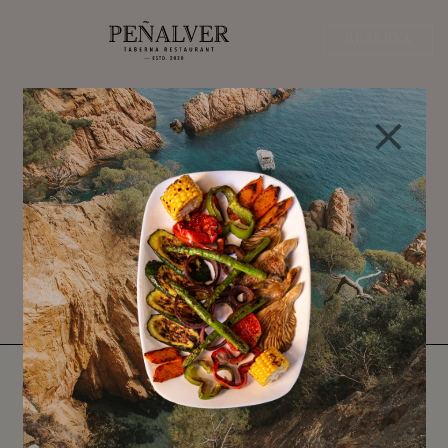
RESERVA
Domingo de tardeo en
Madrid en La Taberna
De Peñalver
Inicio
-
Novedades
-
Domingo de tardeo en Madrid
en La Taberna De Peñalver