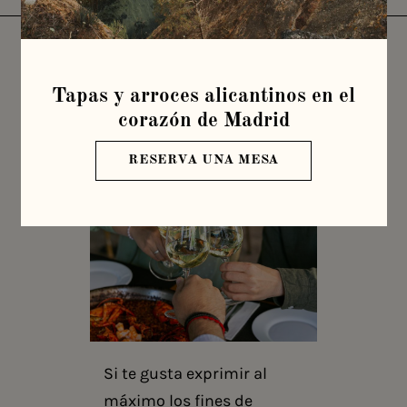
Publicado el 29 de junio de 2022
por
latabernadepenalver
en
Novedades
Tapas y arroces alicantinos en el
corazón de Madrid
RESERVA UNA MESA
Si te gusta exprimir al
máximo los fines de